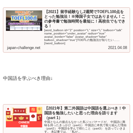
【2021】留学経験なし2週間でTOEFL100点を
とった勉強法！※帰国子女ではありません！こ
の参考書で勉強時間を最短に！高校生でもでき
る！
[word_balloon id="2" position="L" size="L" balloon="talk"
name_position="under_avatar" radius="true"
avatar_border="false" avatar_shadow="false"
balloon_shadow="true"]TOEFLの勉強法が知りたい……
[/word_balloon]
japan-challenge.net
2021.04.08
中国語を学ぶべき理由↓
【2021年】第二外国語は中国語を選ぶべき！中
国語を勉強したいと思った理由を語ります
（part 1）
中国となんの接点もなかった私ジャパナードが、 中国語に興
味を持ったきっかけ（part1） 中国語に本気で取り組んだ理由
（part2） 中国語を学んで得たこと（part3） を語っていきま
す。 本記事では、「私が...