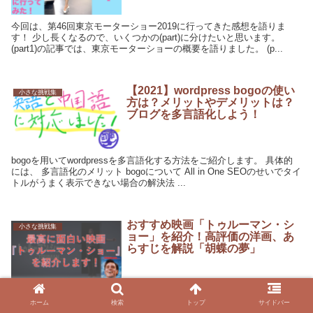
今回は、第46回東京モーターショー2019に行ってきた感想を語りま
す！ 少し長くなるので、いくつかの(part)に分けたいと思います。
(part1)の記事では、東京モーターショーの概要を語りました。 (p...
【2021】wordpress bogoの使い
小さな挑戦集
方は？メリットやデメリットは？
ブログを多言語化しよう！
bogoを用いてwordpressを多言語化する方法をご紹介します。 具体的
には、 多言語化のメリット bogoについて All in One SEOのせいでタイ
トルがうまく表示できない場合の解決法 ...
おすすめ映画「トゥルーマン・シ
小さな挑戦集
ョー」を紹介！高評価の洋画、あ
らすじを解説「胡蝶の夢」
この記事では、私の思う「#終わり方が最高に好きな映画」をご紹介し
ホーム
検索
トップ
サイドバー
ます。 その映画は…… 「トゥルーマン・ショー」 です。 非常に有名