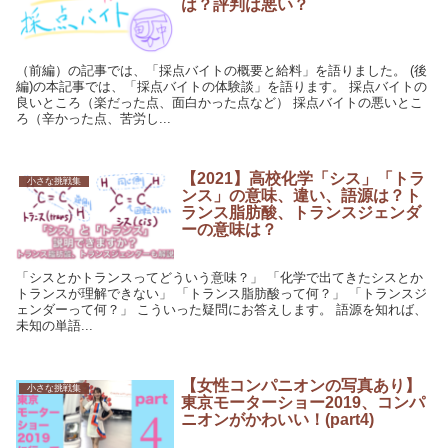
は？評判は悪い？
（前編）の記事では、「採点バイトの概要と給料」を語りました。 (後
編)の本記事では、「採点バイトの体験談」を語ります。 採点バイトの
良いところ（楽だった点、面白かった点など） 採点バイトの悪いとこ
ろ（辛かった点、苦労し...
【2021】高校化学「シス」「トラ
小さな挑戦集
ンス」の意味、違い、語源は？ト
ランス脂肪酸、トランスジェンダ
ーの意味は？
「シスとかトランスってどういう意味？」 「化学で出てきたシスとか
トランスが理解できない」 「トランス脂肪酸って何？」 「トランスジ
ェンダーって何？」 こういった疑問にお答えします。 語源を知れば、
未知の単語...
【女性コンパニオンの写真あり】
小さな挑戦集
東京モーターショー2019、コンパ
ニオンがかわいい！(part4)