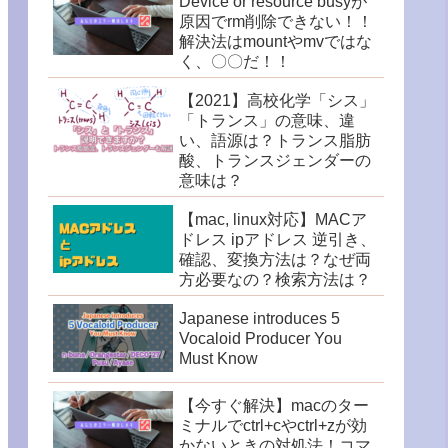
Device or resource busyが
原因でrm削除できない！！
解決法はmountやmvではな
く、〇〇だ！！
【2021】高校化学「シス」
「トランス」の意味、違
い、語源は？トランス脂肪
酸、トランスジェンダーの
意味は？
【mac, linux対応】MACア
ドレス ipアドレス 逆引き、
確認、変換方法は？なぜ両
方必要なの？検索方法は？
Japanese introduces 5
Vocaloid Producer You
Must Know
【今すぐ解決】macのター
ミナルでctrl+cやctrl+zが効
かないときの対処法！コマ