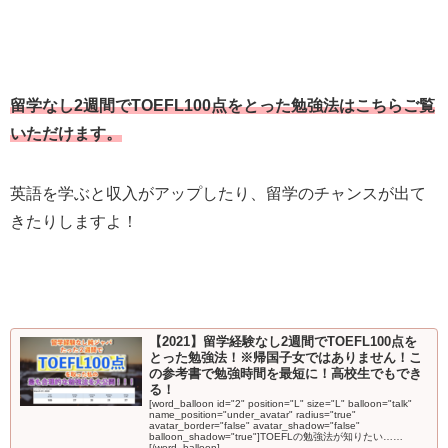
留学なし2週間でTOEFL100点をとった勉強法はこちらご覧
いただけます。
英語を学ぶと収入がアップしたり、留学のチャンスが出て
きたりしますよ！
【2021】留学経験なし2週間でTOEFL100点を
とった勉強法！※帰国子女ではありません！こ
の参考書で勉強時間を最短に！高校生でもでき
る！
[word_balloon id="2" position="L" size="L" balloon="talk"
name_position="under_avatar" radius="true"
avatar_border="false" avatar_shadow="false"
balloon_shadow="true"]TOEFLの勉強法が知りたい……
[/word_balloon]