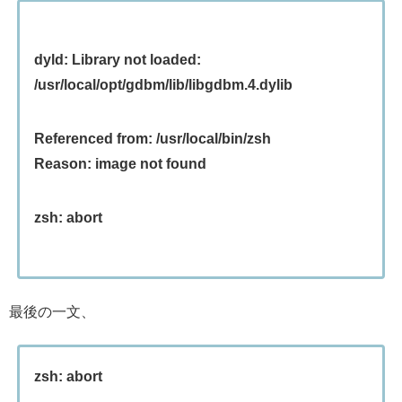
dyld: Library not loaded:
/usr/local/opt/gdbm/lib/libgdbm.4.dylib
Referenced from: /usr/local/bin/zsh
Reason: image not found
zsh: abort
最後の一文、
zsh: abort