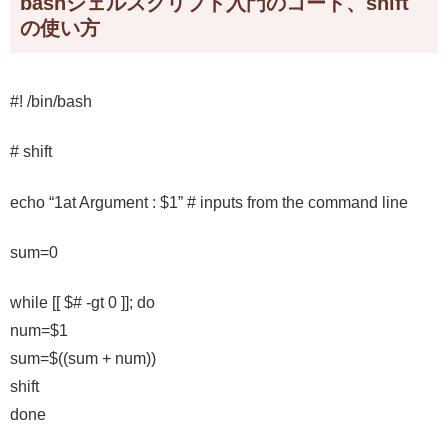
bashシェルスクリプト入門のコード、shift
の使い方
#! /bin/bash
# shift
echo “1at Argument : $1” # inputs from the command line
sum=0
while [[ $# -gt 0 ]]; do
num=$1
sum=$((sum + num))
shift
done