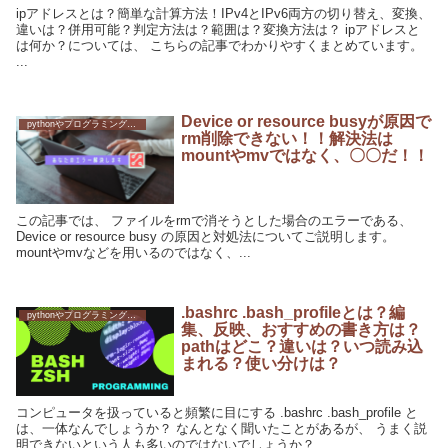
ipアドレスとは？簡単な計算方法！IPv4とIPv6両方の切り替え、変換、
違いは？併用可能？判定方法は？範囲は？変換方法は？ ipアドレスと
は何か？については、 こちらの記事でわかりやすくまとめています。
...
Device or resource busyが原因で
pythonやプログラミングへの挑戦
rm削除できない！！解決法は
mountやmvではなく、〇〇だ！！
この記事では、 ファイルをrmで消そうとした場合のエラーである、
Device or resource busy の原因と対処法についてご説明します。
mountやmvなどを用いるのではなく、...
.bashrc .bash_profileとは？編
pythonやプログラミングへの挑戦
集、反映、おすすめの書き方は？
pathはどこ？違いは？いつ読み込
まれる？使い分けは？
コンピュータを扱っていると頻繁に目にする .bashrc .bash_profile と
は、一体なんでしょうか？ なんとなく聞いたことがあるが、 うまく説
明できないという人も多いのではないでしょうか？ ...