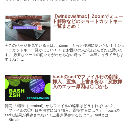
【windows/mac】Zoomでミュー
pythonやプログラミングへの挑戦
ト解除などのショートカットキー
一覧まとめ！
今このページを見ている人は、 Zoom、もっと便利に使いたい！！ショ
ートカットキー一覧がほしい！！ とお困りの人がほとんどだと思いま
す。 必要なツールの使い方がわからない時って、 本当にイライラしま
すよね！ ...
bashのsedでファイル行の削除、
pythonやプログラミングへの挑戦
挿入、置換、上書き保存！変数挿
入のエラー原因は〇〇かも
質問 「端末（terminal）からファイルの編集はどうすればいい？」
「ファイルの◯行目を消すには？挿入、置換するには？」 「bashの
sedで結果が保存されない！上書き保存するには？」 sedとは
「Stream...