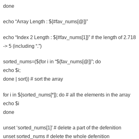
done
echo “Array Length : ${#fav_nums[@]}”
echo “Index 2 Length : ${#fav_nums[1]}” # the length of 2.718
-> 5 (including “.”)
sorted_nums=($(for i in “${fav_nums[@]}”; do
echo $i;
done | sort)) # sort the array
for i in ${sorted_nums[*]}; do # all the elements in the array
echo $i
done
unset ‘sorted_nums[1]’ # delete a part of the defenition
unset sorted_nums # delete the whole defenition