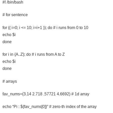
#! /bin/bash
# for sentence
for (( i=0; i <= 10; i=i+1 )); do # i runs from 0 to 10
echo $i
done
for i in {A..Z}; do # i runs from A to Z
echo $i
done
# arrays
fav_nums=(3.14 2.718 .57721 4.6692) # 1d array
echo “Pi : ${fav_nums[0]}” # zero-th index of the array