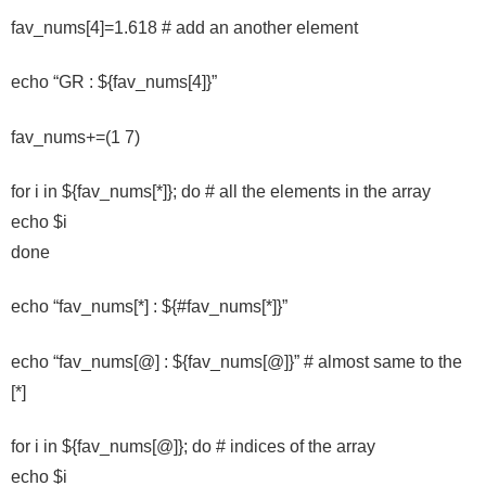
fav_nums[4]=1.618 # add an another element
echo “GR : ${fav_nums[4]}”
fav_nums+=(1 7)
for i in ${fav_nums[*]}; do # all the elements in the array
echo $i
done
echo “fav_nums[*] : ${#fav_nums[*]}”
echo “fav_nums[@] : ${fav_nums[@]}” # almost same to the
[*]
for i in ${fav_nums[@]}; do # indices of the array
echo $i